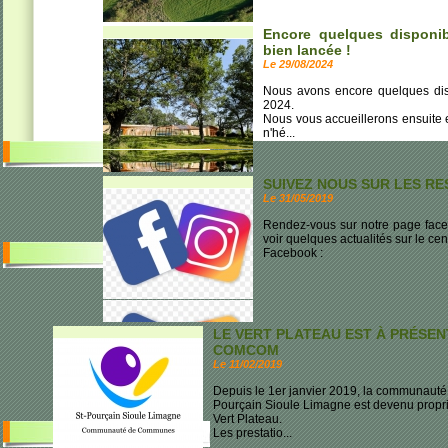
Encore quelques disponib
bien lancée !
Le 29/08/2024
Nous avons encore quelques dispo
2024.
Nous vous accueillerons ensuite e
n'hé...
SUIVEZ NOUS SUR LES R
Le 31/05/2019
Rendez-vous sur notre page faceb
voir quelques actualités sur le cent
Facebook :
LE VERT PLATEAU EST À PRÉSEN
COMCOM
Le 11/02/2019
Depuis le 1er janvier 2019, la communaut
Pourçain Sioule Limagne est devenu proprié
Vert Plateau.
Les prestatio...