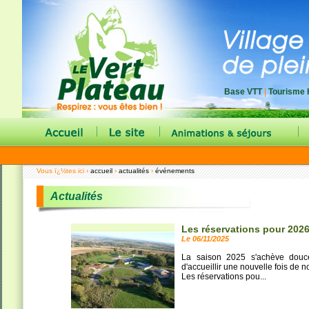
© le Vert Plateau 2007
Base VTT
|
Tourisme 
|
|
|
Vous ï¿½tes ici ›
accueil
›
actualités
›
événements
Actualités
Les réservations pour 202
Le 06/11/2025
La saison 2025 s'achève douc
d'accueillir une nouvelle fois de 
Les réservations pou...