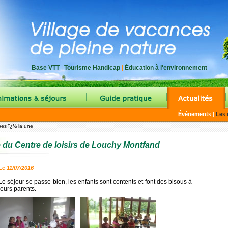
Base VTT
|
Tourisme Handicap
|
Éducation à l'environnement
|
|
|
Événements
|
Les 
pes ï¿½ la une
e du Centre de loisirs de Louchy Montfand
Le 11/07/2016
Le séjour se passe bien, les enfants sont contents et font des bisous à
leurs parents.