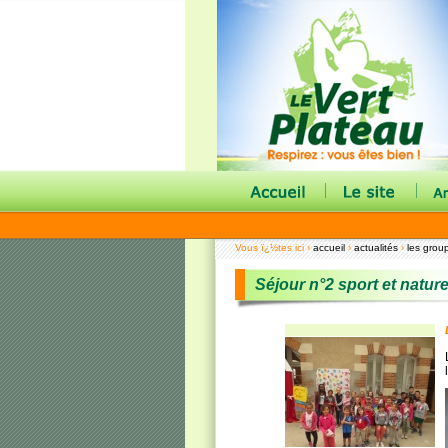
|
|
Vous ï¿½tes ici ›
accueil
›
actualités
›
les grou
Séjour n°2 sport et natur