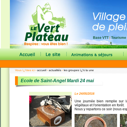
Base VTT
|
Tourisme
|
|
|
Vous ï¿½tes ici ›
accueil
›
actualités
›
les groupes ï¿½ la une
Ecole de Saint-Angel Mardi 24 mai
Le 24/05/2016
Une journée bien remplie sur 
végétaux et l'orientation en forêt.
Nous y repartons ce soir (nous es