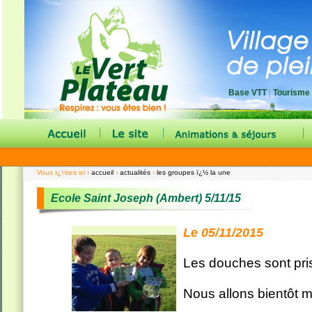
Base VTT
|
Tourisme
|
|
|
Vous ï¿½tes ici ›
accueil
›
actualités
›
les groupes ï¿½ la une
Ecole Saint Joseph (Ambert) 5/11/15
Le 05/11/2015
Les douches sont pri
Nous allons bientôt m