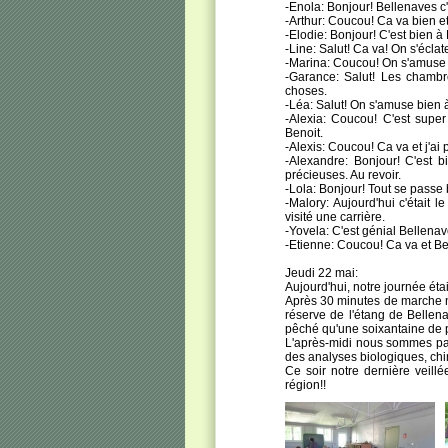
-Enola: Bonjour! Bellenaves c'
-Arthur: Coucou! Ca va bien et 
-Elodie: Bonjour! C'est bien à
-Line: Salut! Ca va! On s'écla
-Marina: Coucou! On s'amuse 
-Garance: Salut! Les chamb
choses.
-Léa: Salut! On s'amuse bien 
-Alexia: Coucou! C'est supe
Benoit.
-Alexis: Coucou! Ca va et j'ai
-Alexandre: Bonjour! C'est b
précieuses. Au revoir.
-Lola: Bonjour! Tout se passe b
-Malory: Aujourd'hui c'était l
visité une carrière.
-Yovela: C'est génial Bellenav
-Etienne: Coucou! Ca va et Be
Jeudi 22 mai:
Aujourd'hui, notre journée étai
Après 30 minutes de marche n
réserve de l'étang de Bellen
pêché qu'une soixantaine de p
L'après-midi nous sommes part
des analyses biologiques, chimi
Ce soir notre dernière veill
région!!