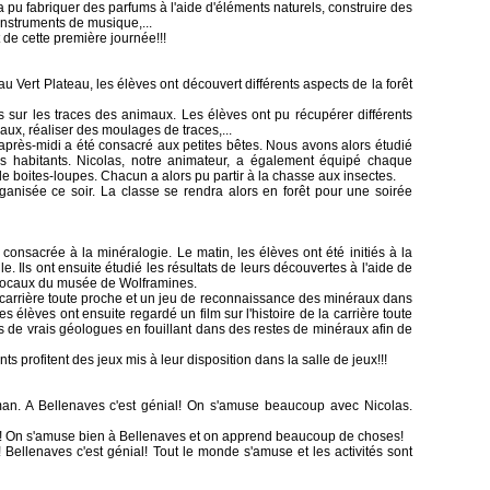
a pu fabriquer des parfums à l'aide d'éléments naturels, construire des
instruments de musique,...
de cette première journée!!!
 Vert Plateau, les élèves ont découvert différents aspects de la forêt
 sur les traces des animaux. Les élèves ont pu récupérer différents
ux, réaliser des moulages de traces,...
'après-midi a été consacré aux petites bêtes. Nous avons alors étudié
rs habitants. Nicolas, notre animateur, a également équipé chaque
 de boites-loupes. Chacun a alors pu partir à la chasse aux insectes.
ganisée ce soir. La classe se rendra alors en forêt pour une soirée
 consacrée à la minéralogie. Le matin, les élèves ont été initiés à la
e. Ils ont ensuite étudié les résultats de leurs découvertes à l'aide de
 locaux du musée de Wolframines.
e carrière toute proche et un jeu de reconnaissance des minéraux dans
s élèves ont ensuite regardé un film sur l'histoire de la carrière toute
us de vrais géologues en fouillant dans des restes de minéraux afin de
s profitent des jeux mis à leur disposition dans la salle de jeux!!!
n. A Bellenaves c'est génial! On s'amuse beaucoup avec Nicolas.
! On s'amuse bien à Bellenaves et on apprend beaucoup de choses!
 Bellenaves c'est génial! Tout le monde s'amuse et les activités sont