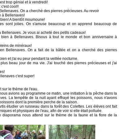
est trop génial et à vendredi!
c'est cool!!
 Bellenaves. On a cherché des pierres précieuses. Au revoir
te à Bellenaves!
bien! A bientôt moumoune!
res sont jolies. On s'amuse beaucoup et on apprend beaucoup de
à Bellenaves. Je vous ai acheté des petits cadeaux!
r bien à Bellenaves. Bisous à tout le monde et bon anniversaire à
 pleins de minéraux!
ien Bellenaves. On a fait de la bâtée et on a cherché des pierres
ien et j'ai eu peur pendant la veillée nocturne.
e plus beau jour de ma vie. J'ai touché des pierres précieuses et j'ai
es!
llenaves c'est super!
t sur le thème de l'eau.
ous avions au programme ce matin, une initiation à la pêche dans la
aves. La tempête de la nuit ayant effrayé les poissons, nous n'avons
oissons dont la première perche de la saison.
is étudier un ruisseau dans la forêt des Colettes. Les élèves ont fait
ques et physiques de l'eau, afin de voir si elle était polluée.
ée diaporama nous attend sur le thème de la faune et la flore de la