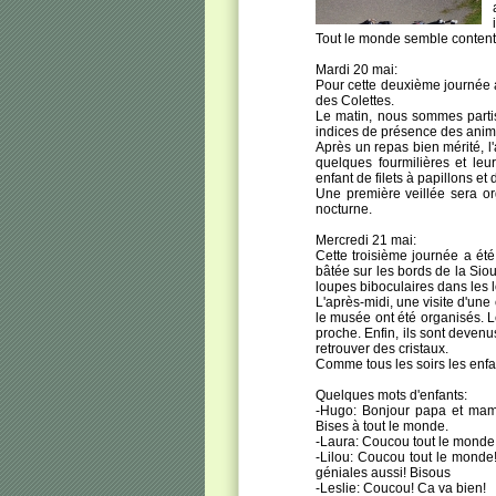
Tout le monde semble content 
Mardi 20 mai:
Pour cette deuxième journée au
des Colettes.
Le matin, nous sommes partis
indices de présence des anima
Après un repas bien mérité, l
quelques fourmilières et leu
enfant de filets à papillons et
Une première veillée sera or
nocturne.
Mercredi 21 mai:
Cette troisième journée a été
bâtée sur les bords de la Sioul
loupes biboculaires dans les
L'après-midi, une visite d'un
le musée ont été organisés. Le
proche. Enfin, ils sont deven
retrouver des cristaux.
Comme tous les soirs les enfant
Quelques mots d'enfants:
-Hugo: Bonjour papa et mama
Bises à tout le monde.
-Laura: Coucou tout le monde
-Lilou: Coucou tout le monde!
géniales aussi! Bisous
-Leslie: Coucou! Ca va bien!