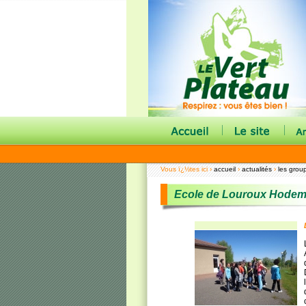
|
|
Vous ï¿½tes ici ›
accueil
›
actualités
›
les grou
Ecole de Louroux Hodem