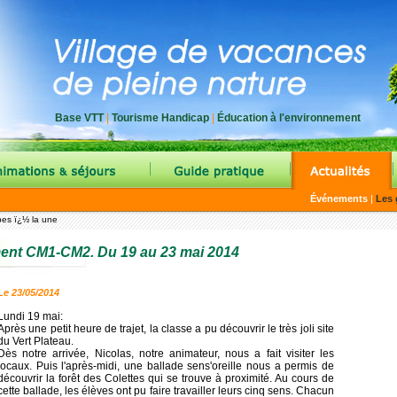
Base VTT
|
Tourisme Handicap
|
Éducation à l'environnement
|
|
|
Événements
|
Les 
pes ï¿½ la une
ent CM1-CM2. Du 19 au 23 mai 2014
Le 23/05/2014
Lundi 19 mai:
Après une petit heure de trajet, la classe a pu découvrir le très joli site
du Vert Plateau.
Dès notre arrivée, Nicolas, notre animateur, nous a fait visiter les
locaux. Puis l'après-midi, une ballade sens'oreille nous a permis de
découvrir la forêt des Colettes qui se trouve à proximité. Au cours de
cette ballade, les élèves ont pu faire travailler leurs cinq sens. Chacun