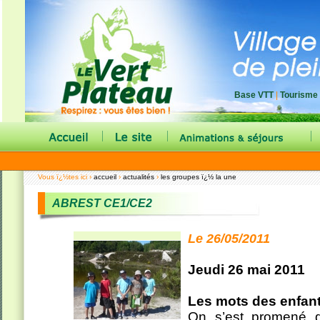
Base VTT
|
Tourisme
|
|
|
Vous ï¿½tes ici ›
accueil
›
actualités
›
les groupes ï¿½ la une
ABREST CE1/CE2
Le 26/05/2011
Jeudi 26 mai 2011
Les mots des enfant
On s’est promené d