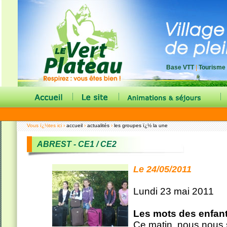
Base VTT
|
Tourisme
|
|
|
Vous ï¿½tes ici ›
accueil
›
actualités
›
les groupes ï¿½ la une
ABREST - CE1 / CE2
Le 24/05/2011
Lundi 23 mai 2011
Les mots des enfant
Ce matin, nous nous