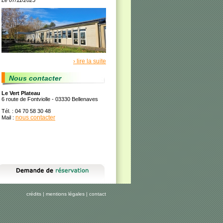
Le 07/11/2025
› lire la suite
Nous contacter
Le Vert Plateau
6 route de Fontviolle - 03330 Bellenaves
Tél. : 04 70 58 30 48
nous contacter
Mail :
crédits
|
mentions légales
|
contact