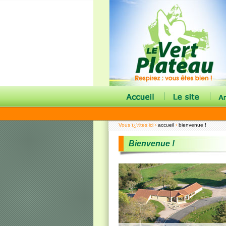
|
|
Vous ï¿½tes ici ›
accueil
›
bienvenue !
Bienvenue !