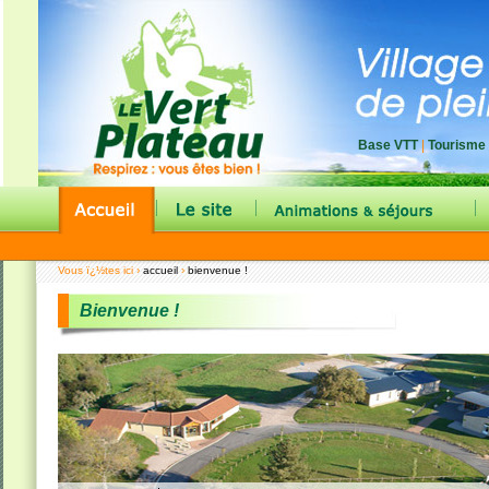
Base VTT
|
Tourisme
|
|
|
Vous ï¿½tes ici ›
accueil
›
bienvenue !
Bienvenue !